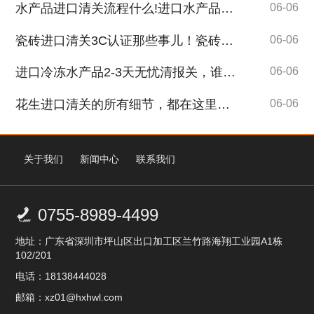
水产品进口清关流程什么!进口水产品需要办理审批吗?
06-06
瓷砖进口清关3C认证那些事儿！瓷砖进口报关经验丰富、专业团队！
06-06
进口冷冻水产品2-3天无忧清报关，谁人不心动？
06-06
花生进口清关的所有细节，都在这里了，拿走不谢！
06-06
关于我们
新闻中心
联系我们
0755-8989-4499

地址：广东省深圳市坪山区出口加工区兰竹路海翔工业园A1栋
102/201
电话：18138444028
邮箱：xz01@hxhwl.com