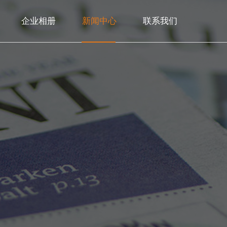
企业相册
新闻中心
联系我们
>
>
>
>
>
公司简介
常见问题
联系方式
核心优势
公司新闻
>
>
>
>
发展历程
行业动态
荣誉证书
保税区维修
>
联系方式