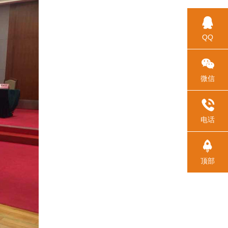

QQ

微信

电话

顶部