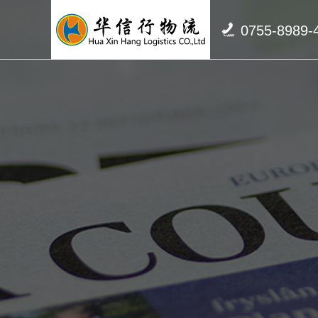

0755-8989-
关于我们
新闻中心
联系我们
坚持诚信经营，以服务好每一个客户为使命
专业报关，提供高效率、低成本的物流报关解
公司全程承保，免除客户的后顾之忧
决方案
了解更多
了解更多
了解更多