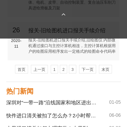
体、电机、皮带、自动控制装置、复合油压车削刀
具进给滑板及刀架

26
报关-旧绘图机进口报关手续介绍
报关-旧绘图机进口报关手续介绍,旧绘图仪:内部微
2020-
机通过接口与主控计算机相连，主控计算机根据用
11
户的绘图应用程序发出一定格式的绘图命令代码串
首页
上一页
1
2
3
下一页
末页
热门新闻
深圳对“一带一路”沿线国家和地区进出口保持良好发展态势
01-05
快件进口清关被扣了怎么办？2小时帮您快速解清关！
06-06