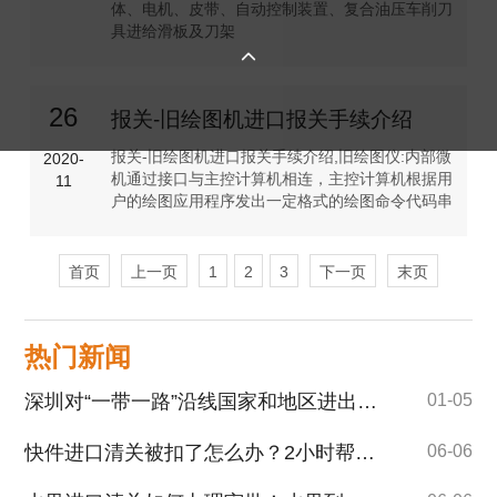
体、电机、皮带、自动控制装置、复合油压车削刀
具进给滑板及刀架

26
报关-旧绘图机进口报关手续介绍
报关-旧绘图机进口报关手续介绍,旧绘图仪:内部微
2020-
机通过接口与主控计算机相连，主控计算机根据用
11
户的绘图应用程序发出一定格式的绘图命令代码串
首页
上一页
1
2
3
下一页
末页
热门新闻
深圳对“一带一路”沿线国家和地区进出口保持良好发展态势
01-05
快件进口清关被扣了怎么办？2小时帮您快速解清关！
06-06