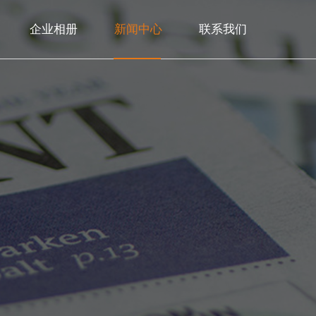
企业相册
新闻中心
联系我们
>
>
>
>
>
公司简介
常见问题
联系方式
核心优势
公司新闻
>
>
>
>
发展历程
行业动态
荣誉证书
保税区维修
>
联系方式