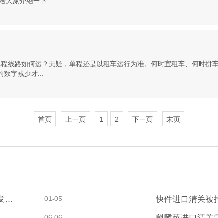
大家介绍一下...
运
司单程线路如何运？无疑，单程还是以租车运行为准。何时宜租车、何时拼
字减少才...
首页
上一页
1
2
下一页
末页
深圳对“一带一路”沿线国家和地区进出口保持良好发展态势
01-05
快件进口清关被
口清关如何办理审批！水果到港前需要提供哪些清关单证！
06-06