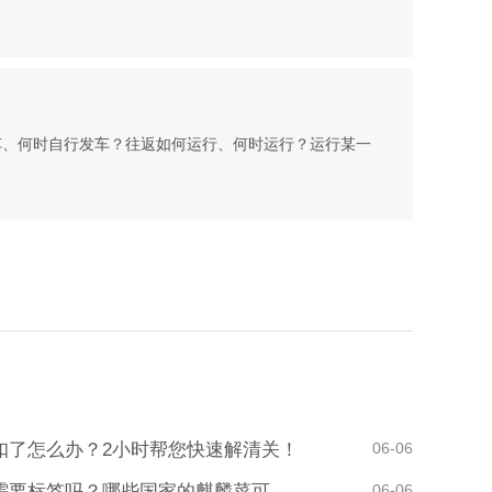
车、何时自行发车？往返如何运行、何时运行？运行某一
扣了怎么办？2小时帮您快速解清关！
06-06
麒麟菜进口清关需要标签吗？哪些国家的麒麟菜可以进口！
06-06